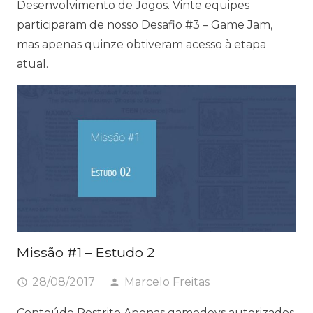
Desenvolvimento de Jogos. Vinte equipes
participaram de nosso Desafio #3 – Game Jam,
mas apenas quinze obtiveram acesso à etapa
atual.
Missão #1 – Estudo 2
28/08/2017
Marcelo Freitas
access_time
person
Conteúdo Restrito Apenas gamedevs autorizados.