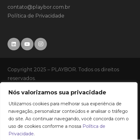
contato@playbor.com.br
Política de Privacidade
Copyright 2025 – PLAYBOR. Todos os direitos
reservados.
Nós valorizamos sua privacidade
SERVIÇOS
Utilizamos cookies para melhorar sua experiência de
HISTÓRICO
navegação, personalizar conteúdos e analisar o tráfego
do site. Ao continuar navegando, você concorda com o
uso de cookies conforme a nossa
Política de
EMPRESA
Privacidade
.