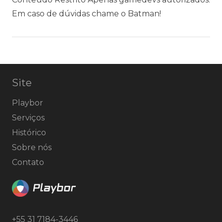
Em caso de dúvidas chame o Batman!
Site
Playbor
Serviços
Histórico
Sobre nós
Contato
+55 31 7184-3446