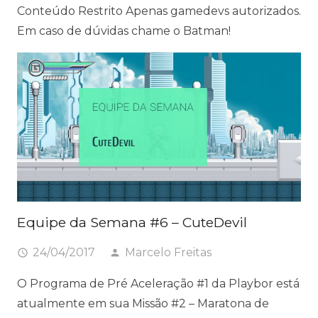
Conteúdo Restrito Apenas gamedevs autorizados.
Em caso de dúvidas chame o Batman!
Equipe da Semana #6 – CuteDevil
24/04/2017
Marcelo Freitas
access_time
person
O Programa de Pré Aceleração #1 da Playbor está
atualmente em sua Missão #2 – Maratona de