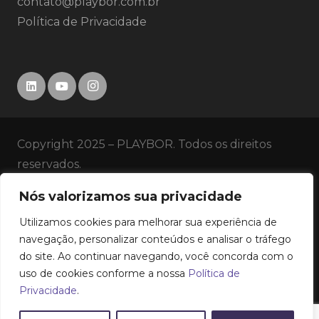
contato@playbor.com.br
Política de Privacidade
Copyright 2025 – PLAYBOR. Todos os direitos
reservados.
Nós valorizamos sua privacidade
SERVIÇOS
Utilizamos cookies para melhorar sua experiência de
HISTÓRICO
navegação, personalizar conteúdos e analisar o tráfego
do site. Ao continuar navegando, você concorda com o
uso de cookies conforme a nossa
Política de
EMPRESA
Privacidade
.
CONTATO