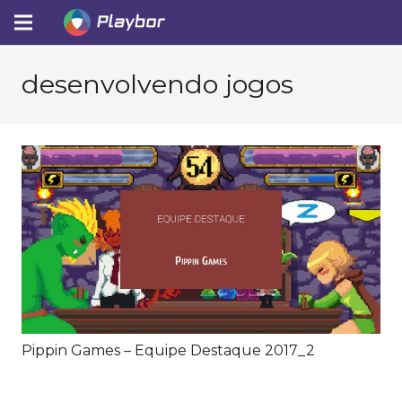
desenvolvendo jogos
Pippin Games – Equipe Destaque 2017_2