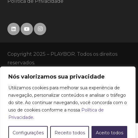
Política de Privacidade
Copyright 2025 – PLAYBOR. Todos os direitos
reservados.
Nós valorizamos sua privacidade
SERVIÇOS
Utilizamos cookies para melhorar sua experiência de
HISTÓRICO
navegação, personalizar conteúdos e analisar o tráfego
do site. Ao continuar navegando, você concorda com o
uso de cookies conforme a nossa
Política de
EMPRESA
Privacidade
.
CONTATO
Configurações
Receito todos
Aceito todos