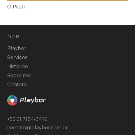
O Pitch
Site
Playbor
Serviços
Histórico
Sobre nós
Contato
+55 31 7184-3446
contato@playbor.com.br