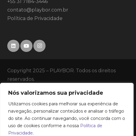
+55 31 7184-3446
contato@playbor.com.br
Política de Privacidade
Copyright 2025 – PLAYBOR. Todos os direitos
reservados.
Nós valorizamos sua privacidade
SERVIÇOS
Utilizamos cookies para melhorar sua experiência de
HISTÓRICO
navegação, personalizar conteúdos e analisar o tráfego
do site. Ao continuar navegando, você concorda com o
uso de cookies conforme a nossa
Política de
EMPRESA
Privacidade
.