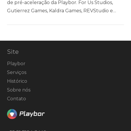
de pré-aceleração da Playbor. For Us Studios,
Gutierrez Games, Kaldra Games, REVStudio e…
Site
Playbor
Serviços
Histórico
Sobre nós
Contato