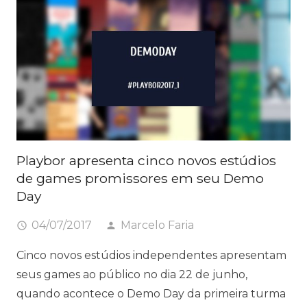
Playbor apresenta cinco novos estúdios
de games promissores em seu Demo
Day
04/07/2017
Marcelo Faria
access_time
person
Cinco novos estúdios independentes apresentam
seus games ao público no dia 22 de junho,
quando acontece o Demo Day da primeira turma