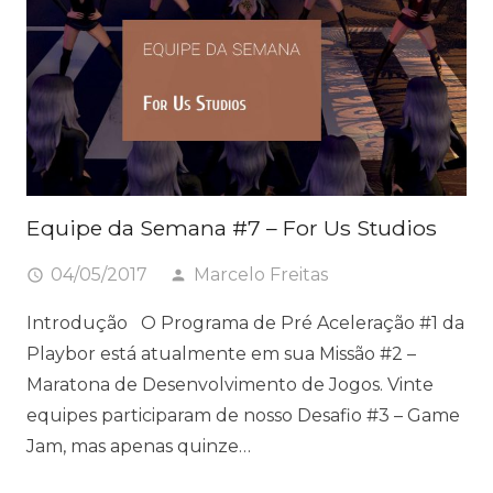
Equipe da Semana #7 – For Us Studios
04/05/2017
Marcelo Freitas
access_time
person
Introdução O Programa de Pré Aceleração #1 da
Playbor está atualmente em sua Missão #2 –
Maratona de Desenvolvimento de Jogos. Vinte
equipes participaram de nosso Desafio #3 – Game
Jam, mas apenas quinze…