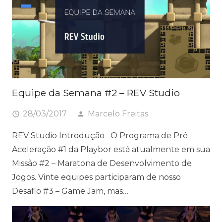
Equipe da Semana #2 – REV Studio
28/03/2017
Marcelo Freitas
access_time
person
REV Studio Introdução O Programa de Pré
Aceleração #1 da Playbor está atualmente em sua
Missão #2 – Maratona de Desenvolvimento de
Jogos. Vinte equipes participaram de nosso
Desafio #3 – Game Jam, mas…