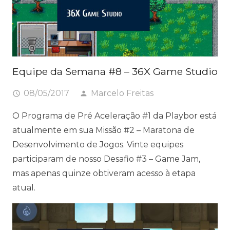
Equipe da Semana #8 – 36X Game Studio
08/05/2017
Marcelo Freitas
access_time
person
O Programa de Pré Aceleração #1 da Playbor está
atualmente em sua Missão #2 – Maratona de
Desenvolvimento de Jogos. Vinte equipes
participaram de nosso Desafio #3 – Game Jam,
mas apenas quinze obtiveram acesso à etapa
atual.