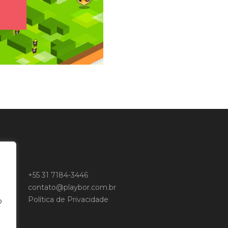
+55 31 7184-3446
contato@playbor.com.br
o
Política de Privacidade
o