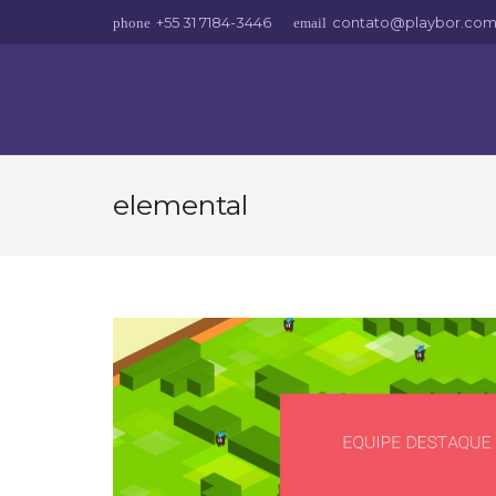
+55 31 7184-3446
contato@playbor.com
phone
email
elemental